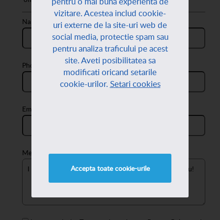
pentru o mai buna experienta de
vizitare. Acestea includ cookie-
Name:
uri externe de la site-uri web de
social media, protectie spam sau
pentru analiza traficului pe acest
site. Aveti posibilitatea sa
Phone:
modificati oricand setarile
cookie-urilor.
Setari cookies
Email:
Message:
Accepta toate cookie-urile