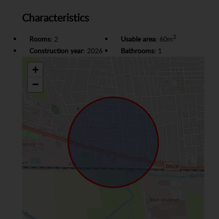
Characteristics
2
Rooms:
2
Usable area:
60m
Construction year:
2026
Bathrooms:
1
+
−