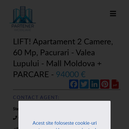
LIFT! Apartament 2 Camere,
60 Mp, Pacurari - Valea
Lupului - Mall Moldova +
PARCARE -
94000 €
Facebook
Twitter
LinkedIn
Pinterest
CONTACT AGENT:
Stefan Leonte
0777898808
Acest site foloseste cookie-uri
office@partener-imobiliare.ro