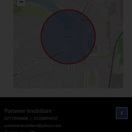
−
Partener Imobiliare
0777898808
|
0720899810
partener.imobiliare@yahoo.com