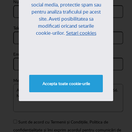
Nume:
social media, protectie spam sau
pentru analiza traficului pe acest
site. Aveti posibilitatea sa
modificati oricand setarile
Telefon:
cookie-urilor.
Setari cookies
Email:
Mesaj:
Accepta toate cookie-urile
Sunt de acord cu
Termenii și Condițiile
,
Politica de
confidențialitate
și îmi exprim acordul pentru comunicări de