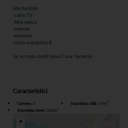
Alte facilitati:
-cablu TV
-fibra optica
-internet
-telefonie
-clasa energetica B
Se accepta credit Noua Casa / Ipotecar.
Caracteristici
2
Camere:
3
Suprafața utilă:
70m
2
Suprafața teren:
500m
+