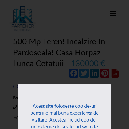
500 Mp Teren! Incalzire In
Pardoseala! Casa Horpaz -
Lunca Cetatuii -
130000 €
Facebook
Twitter
LinkedIn
Pinterest
CONTACTEAZĂ AGENT:
Bogdan Leonte
Acest site foloseste cookie-uri
0720899810
pentru o mai buna experienta de
office@partener-imobiliare.ro
vizitare. Acestea includ cookie-
uri externe de la site-uri web de