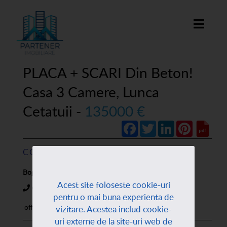
PLACA + SCARI Din Beton!
Casa 3 Camere, Lunca
Cetatuii -
135000 €
Facebook
Twitter
LinkedIn
Pinterest
CONTACT AGENT:
Bogdan Leonte
Acest site foloseste cookie-uri
0720899810
pentru o mai buna experienta de
office@partener-imobiliare.ro
vizitare. Acestea includ cookie-
uri externe de la site-uri web de