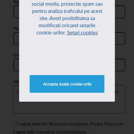
Name:
social media, protectie spam sau
pentru analiza traficului pe acest
site. Aveti posibilitatea sa
modificati oricand setarile
Phone:
cookie-urilor.
Setari cookies
Email:
Message:
Accepta toate cookie-urile
I agree with the
Terms and conditions
,
Privacy Policy
and
I agree with marketing communications.