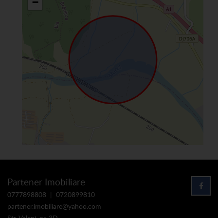
−
Partener Imobiliare
0777898808
|
0720899810
partener.imobiliare@yahoo.com
Str. Valeni, nr. 3D