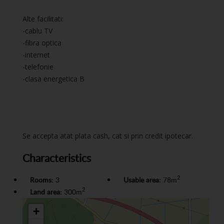
Alte facilitati:
-cablu TV
-fibra optica
-internet
-telefonie
-clasa energetica B
Se accepta atat plata cash, cat si prin credit ipotecar.
Characteristics
2
Rooms:
3
Usable area:
78m
2
Land area:
300m
+