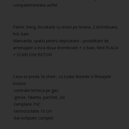
compartimentata astfel:
Parter: living, bucatarie cu iesire pe terasa, 2 dormitoare,
hol, baie
Mansarda: spatiu pentru depozitare - posibilitate de
amenajare a inca doua dormitoare + o baie, fiind PLACA
+ SCARI DIN BETON
Casa se preda 'la cheie', cu toate dotarile si finisajele
incluse:
-centrala termica pe gaz
-gresie, faianta, parchet, usi
-tamplarie PVC
-termoizolatie 10 cm
-bai echipate complet