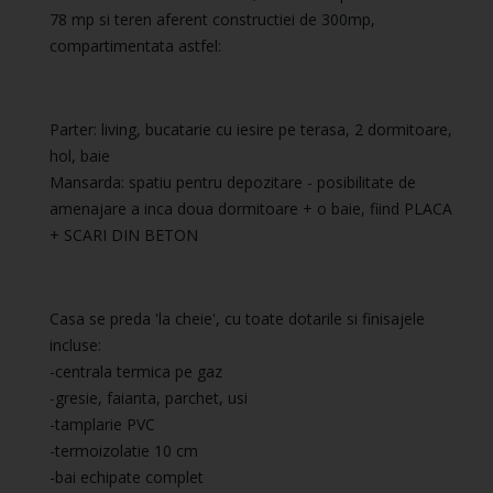
78 mp si teren aferent constructiei de 300mp,
compartimentata astfel:
Parter: living, bucatarie cu iesire pe terasa, 2 dormitoare,
hol, baie
Mansarda: spatiu pentru depozitare - posibilitate de
amenajare a inca doua dormitoare + o baie, fiind PLACA
+ SCARI DIN BETON
Casa se preda 'la cheie', cu toate dotarile si finisajele
incluse:
-centrala termica pe gaz
-gresie, faianta, parchet, usi
-tamplarie PVC
-termoizolatie 10 cm
-bai echipate complet