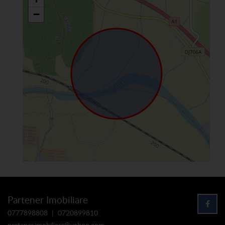
−
Partener Imobiliare
0777898808
|
0720899810
partener.imobiliare@yahoo.com