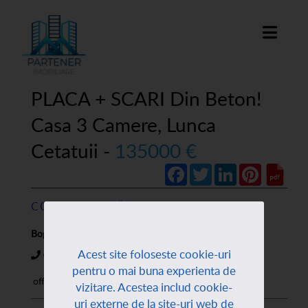
PLACA + SCARI Din Beton!
Casa 3 Camere, Lunca
Cetatuii -
135000 €
Facebook
Twitter
LinkedIn
Pinterest
CONTACTEAZĂ AGENT:
Bogdan Leonte
Acest site foloseste cookie-uri
0720899810
pentru o mai buna experienta de
office@partener-imobiliare.ro
vizitare. Acestea includ cookie-
uri externe de la site-uri web de