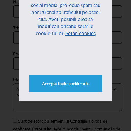
Nume:
social media, protectie spam sau
pentru analiza traficului pe acest
site. Aveti posibilitatea sa
modificati oricand setarile
Telefon:
cookie-urilor.
Setari cookies
Email:
Mesaj:
Accepta toate cookie-urile
Sunt de acord cu
Termenii și Condițiile
,
Politica de
confidențialitate
și îmi exprim acordul pentru comunicări de