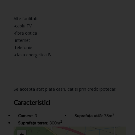
Alte facilitati:
-cablu TV
-fibra optica
-internet
-telefonie
-clasa energetica B
Se accepta atat plata cash, cat si prin credit ipotecar.
Caracteristici
2
Camere:
3
Suprafața utilă:
78m
2
Suprafața teren:
300m
+